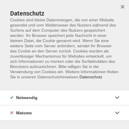
×
Datenschutz
Cookies sind kleine Datenmengen, die von einer Website
gesendet und vom Webbrowser des Nutzers während des
Surfens auf dem Computer des Nutzers gespeichert
Skip to main content
werden. Ihr Browser speichert jede Nachricht in einer
kleinen Datei, die Cookie genannt wird. Wenn Sie eine
weitere Seite vom Server anfordern, sendet Ihr Browser
das Cookie an den Server zurück. Cookies wurden als
zuverlässiger Mechanismus für Websites entwickelt, um
sich Informationen zu merken oder die Surfaktivitäten des
Benutzers aufzuzeichnen. Bitte willigen Sie in die
Verwendung von Cookies ein. Weitere Informationen finden
Sie in unseren Datenschutzhinweisen.
Datenschutz
Sie sind hier:
Deutsch & Integration
Notwendig
Integrationskurse - DaZ
Deutsch - A2
Matomo
DaZ - A2.1 - Modul 3 - Nachmittagskurs Teilzeit -
Mo/Di/Mi/Do