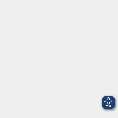
Volkshochschule im Lkr. Erding
Zweckverband Volkshochschule im Lkr. Erding
Lethnerstr. 13
®
85435 Erding
GoogleMaps
Kontaktformular
service@vhs-erding.de
deutsch@vhs-erding.de
08122 9787-0
Servicezeiten