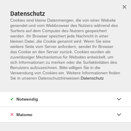
×
Datenschutz
Cookies sind kleine Datenmengen, die von einer Website
gesendet und vom Webbrowser des Nutzers während des
Surfens auf dem Computer des Nutzers gespeichert
Skip to main content
werden. Ihr Browser speichert jede Nachricht in einer
kleinen Datei, die Cookie genannt wird. Wenn Sie eine
weitere Seite vom Server anfordern, sendet Ihr Browser
das Cookie an den Server zurück. Cookies wurden als
Der Kurs konnte nicht gefunden werden.
zuverlässiger Mechanismus für Websites entwickelt, um
sich Informationen zu merken oder die Surfaktivitäten des
Benutzers aufzuzeichnen. Bitte willigen Sie in die
Verwendung von Cookies ein. Weitere Informationen finden
Sie in unseren Datenschutzhinweisen.
Datenschutz
AGB / Widerruf
Impressum
Datenschutzerklärung
Notwendig
Barrierefreiheitserklärung
Matomo
Widerruf