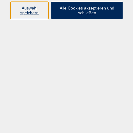
Programm
Auswahl
Alle Cookies akzeptieren und
speichern
schließen
Gesellschaft
Kunst & Kreativität
Gesundheit
Sprachen
Deutsch, Integration
Beruf & IT
Junge vhs
Online
Inhalte
Startseite
Aktuelles