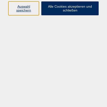
Programm
Auswahl
Alle Cookies akzeptieren und
speichern
schließen
Gesellschaft
Kunst & Kreativität
Gesundheit
Sprachen
Deutsch, Integration
Beruf & IT
Junge vhs
Online
Inhalte
Startseite
Aktuelles