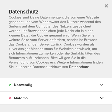
×
Datenschutz
Cookies sind kleine Datenmengen, die von einer Website
gesendet und vom Webbrowser des Nutzers während des
Surfens auf dem Computer des Nutzers gespeichert
Skip to main content
werden. Ihr Browser speichert jede Nachricht in einer
kleinen Datei, die Cookie genannt wird. Wenn Sie eine
weitere Seite vom Server anfordern, sendet Ihr Browser
das Cookie an den Server zurück. Cookies wurden als
Der Kurs konnte nicht gefunden werden.
zuverlässiger Mechanismus für Websites entwickelt, um
sich Informationen zu merken oder die Surfaktivitäten des
Benutzers aufzuzeichnen. Bitte willigen Sie in die
Verwendung von Cookies ein. Weitere Informationen finden
Sie in unseren Datenschutzhinweisen.
Datenschutz
AGB / Widerruf
Impressum
Datenschutzerklärung
Notwendig
Barrierefreiheitserklärung
Matomo
Widerruf