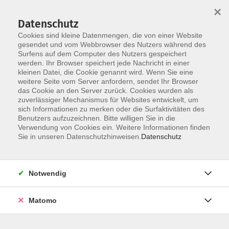
×
Datenschutz
Cookies sind kleine Datenmengen, die von einer Website
gesendet und vom Webbrowser des Nutzers während des
Surfens auf dem Computer des Nutzers gespeichert
Skip to main content
werden. Ihr Browser speichert jede Nachricht in einer
kleinen Datei, die Cookie genannt wird. Wenn Sie eine
weitere Seite vom Server anfordern, sendet Ihr Browser
das Cookie an den Server zurück. Cookies wurden als
Der Kurs konnte nicht gefunden werden.
zuverlässiger Mechanismus für Websites entwickelt, um
sich Informationen zu merken oder die Surfaktivitäten des
Benutzers aufzuzeichnen. Bitte willigen Sie in die
Verwendung von Cookies ein. Weitere Informationen finden
Sie in unseren Datenschutzhinweisen.
Datenschutz
AGB / Widerruf
Impressum
Datenschutzerklärung
Notwendig
Barrierefreiheitserklärung
Matomo
Widerruf