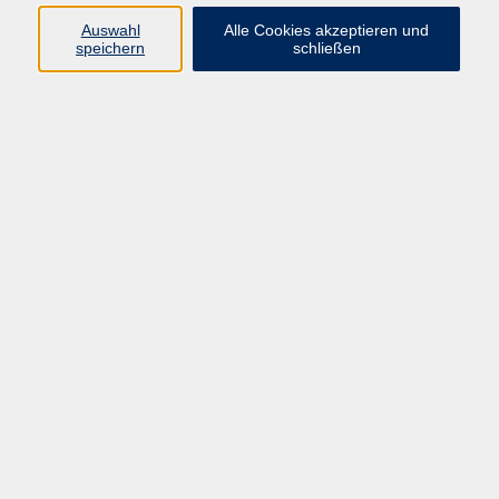
Programm
Auswahl
Alle Cookies akzeptieren und
speichern
schließen
Gesellschaft
Kunst & Kreativität
Gesundheit
Sprachen
Deutsch, Integration
Beruf & IT
Junge vhs
Online
Inhalte
Startseite
Aktuelles