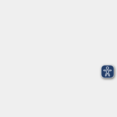
Mo-Fr 09:00-12:00 Uhr
Di+Do 14:00-18:00 Uhr
In den Schulferien nur vormittags (Mittwoch
geschlossen)
In den Weihnachtsferien geschlossen
Deutsch/Integration:
Mo-Do 09:00-12:00 Uhr
Mo
+
Do 14:00-18:00 Uhr
In den Schulferien nur vormittags
In den Herbst- und Weihnachtsferien geschlossen