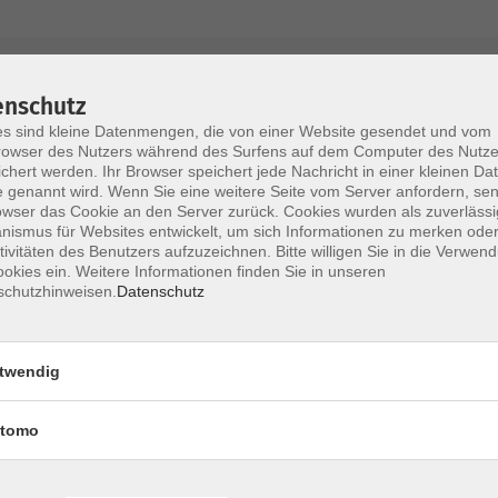
AGB / Widerruf
Impressum
Datenschu
enschutz
s sind kleine Datenmengen, die von einer Website gesendet und vom
owser des Nutzers während des Surfens auf dem Computer des Nutze
chert werden. Ihr Browser speichert jede Nachricht in einer kleinen Dat
 genannt wird. Wenn Sie eine weitere Seite vom Server anfordern, se
Volkshochschule im Lkr. Erding
owser das Cookie an den Server zurück. Cookies wurden als zuverlässi
ismus für Websites entwickelt, um sich Informationen zu merken oder
tivitäten des Benutzers aufzuzeichnen. Bitte willigen Sie in die Verwen
Zweckverband Volkshochschule im Lkr. E
okies ein. Weitere Informationen finden Sie in unseren
schutzhinweisen.
Datenschutz
Lethnerstr. 13
®
85435 Erding
GoogleMaps
twendig
Kontaktformular
service@vhs-erding.de
tomo
deutsch@vhs-erding.de
ntinnen und
08122 9787-0