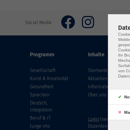
Social Media
Dat
Cookie
Webbr
gespei
Cookie
Programm
Inhalte
Ihr Br
Mechan
Surfak
Gesellschaft
Startseite
von Co
Daten
Kunst & Kreativität
Aktuelles
Gesundheit
Informationen
Sprachen
Über uns
No
Deutsch,
Integration
Ma
Beruf & IT
Login
(neu) für Doze
Junge vhs
Dozenten