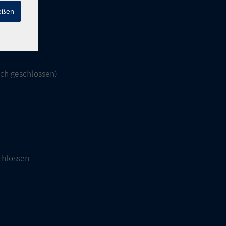
ießen
och geschlossen)
chlossen