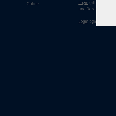
Login
(alt) für Doze
Online
und Dozenten
Login
bgm-cloud