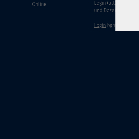
Login
(alt) für Doze
Online
und Dozenten
Login
bgm-cloud