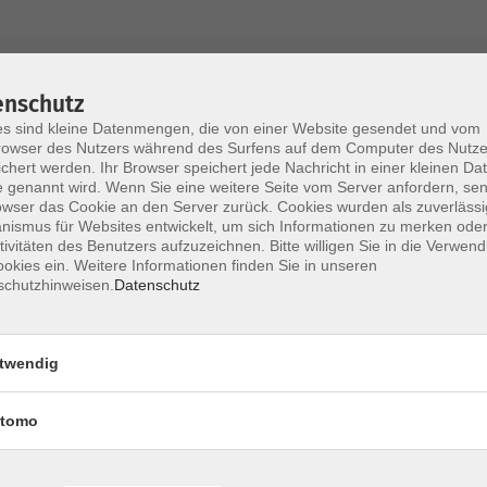
AGB / Widerruf
Impressum
Datenschu
enschutz
s sind kleine Datenmengen, die von einer Website gesendet und vom
owser des Nutzers während des Surfens auf dem Computer des Nutze
chert werden. Ihr Browser speichert jede Nachricht in einer kleinen Dat
 genannt wird. Wenn Sie eine weitere Seite vom Server anfordern, se
Volkshochschule im Lkr. Erding
owser das Cookie an den Server zurück. Cookies wurden als zuverlässi
ismus für Websites entwickelt, um sich Informationen zu merken oder
tivitäten des Benutzers aufzuzeichnen. Bitte willigen Sie in die Verwen
Zweckverband Volkshochschule im Lkr. E
okies ein. Weitere Informationen finden Sie in unseren
schutzhinweisen.
Datenschutz
Lethnerstr. 13
®
85435 Erding
GoogleMaps
twendig
Kontaktformular
service@vhs-erding.de
tomo
deutsch@vhs-erding.de
ntinnen und
08122 9787-0