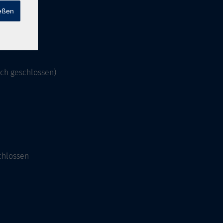
ießen
och geschlossen)
chlossen