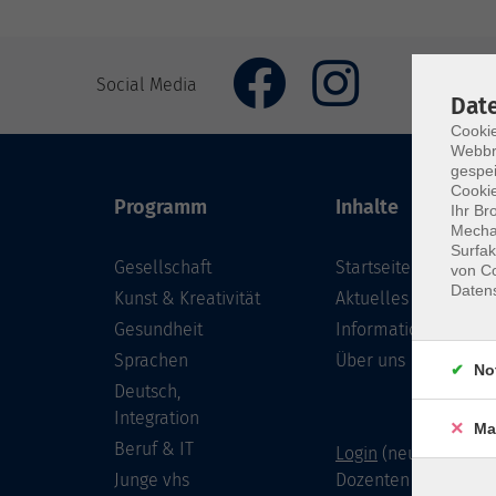
Social Media
Dat
Cookie
Webbr
gespei
Cookie
Programm
Inhalte
Ihr Br
Mechan
Surfak
Gesellschaft
Startseite
von Co
Daten
Kunst & Kreativität
Aktuelles
Gesundheit
Informationen
Sprachen
Über uns
No
Deutsch,
Integration
Ma
Beruf & IT
Login
(neu) für Doze
Junge vhs
Dozenten