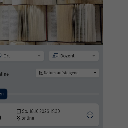
Ort
Dozent
Datum aufsteigend
nline
en
So. 18.10.2026 19:30
)
online