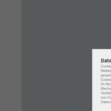
Dat
Cookie
Webbr
gespei
Cookie
Ihr Br
Mechan
Surfak
von Co
Daten