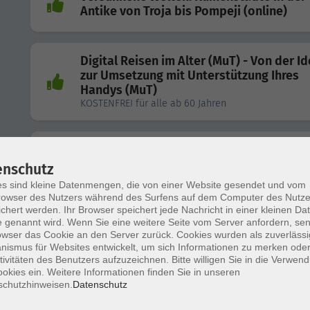
Antike von Troja bis Pompeji (online)
Digital Reisen im Alter (MuT) - Von der I
zur Umsetzung mit Unterstützung Ihres
Handys (MuT)
KOSTENFREI für alle ab 60 Jahren
Schafkopf für Anfänger 3 Tage
enschutz
s sind kleine Datenmengen, die von einer Website gesendet und vom
owser des Nutzers während des Surfens auf dem Computer des Nutze
chert werden. Ihr Browser speichert jede Nachricht in einer kleinen Dat
 genannt wird. Wenn Sie eine weitere Seite vom Server anfordern, se
Der Theaterclub
owser das Cookie an den Server zurück. Cookies wurden als zuverlässi
ismus für Websites entwickelt, um sich Informationen zu merken oder
tivitäten des Benutzers aufzuzeichnen. Bitte willigen Sie in die Verwen
okies ein. Weitere Informationen finden Sie in unseren
Kein Bock auf Geldsorgen? Clever sein: 
schutzhinweisen.
Datenschutz
verstehen, Vermögen vermehren!