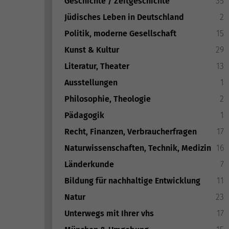
Geschichte / Zeitgeschichte
35
Jüdisches Leben in Deutschland
2
Politik, moderne Gesellschaft
15
Kunst & Kultur
29
Literatur, Theater
13
Ausstellungen
1
Philosophie, Theologie
2
Pädagogik
1
Recht, Finanzen, Verbraucherfragen
17
Naturwissenschaften, Technik, Medizin
16
Länderkunde
7
Bildung für nachhaltige Entwicklung
11
Natur
23
Unterwegs mit Ihrer vhs
17