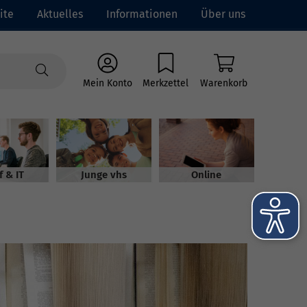
ite
Aktuelles
Informationen
Über uns
Mein Konto
Merkzettel
Warenkorb
f & IT
Junge vhs
Online