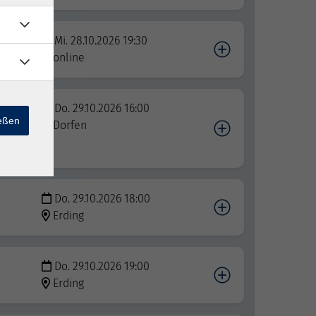
nen
Mi. 28.10.2026 19:30
online
dee
Do. 29.10.2026 16:00
ießen
Dorfen
Do. 29.10.2026 18:00
Erding
Do. 29.10.2026 19:00
Erding