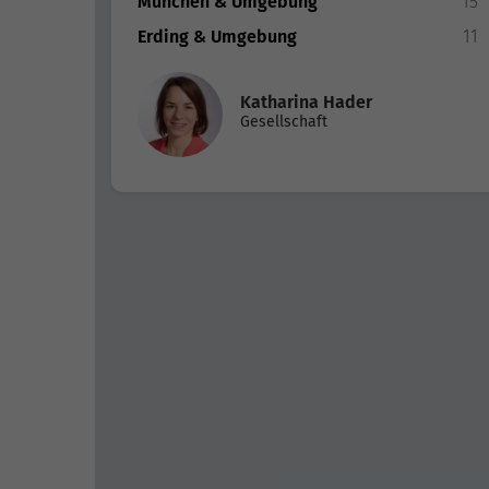
München & Umgebung
15
Erding & Umgebung
11
Katharina Hader
Gesellschaft