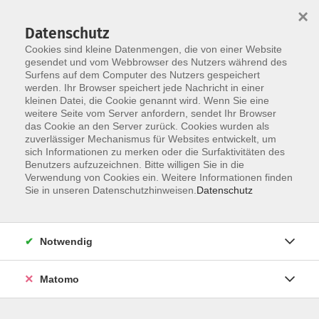
×
Datenschutz
Cookies sind kleine Datenmengen, die von einer Website
gesendet und vom Webbrowser des Nutzers während des
Surfens auf dem Computer des Nutzers gespeichert
Skip to main content
werden. Ihr Browser speichert jede Nachricht in einer
kleinen Datei, die Cookie genannt wird. Wenn Sie eine
weitere Seite vom Server anfordern, sendet Ihr Browser
das Cookie an den Server zurück. Cookies wurden als
zuverlässiger Mechanismus für Websites entwickelt, um
Prüfungssimulationen
sich Informationen zu merken oder die Surfaktivitäten des
Benutzers aufzuzeichnen. Bitte willigen Sie in die
Verwendung von Cookies ein. Weitere Informationen finden
Sie in unseren Datenschutzhinweisen.
Datenschutz
0 Kurse
Notwendig
zurück zu Schülerförderung
Matomo
Kontakt:
schueler@vhs-erding.de
, Tel. 08122