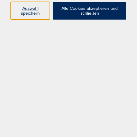
9787-2303, -0
Auswahl
Alle Cookies akzeptieren und
speichern
schließen
Julia Marschall
Schülerförderung, Studium Generale,
Ernährung, Natur
Ergebnisse filtern
Keine passenden Kurse gefunden.
AGB / Widerruf