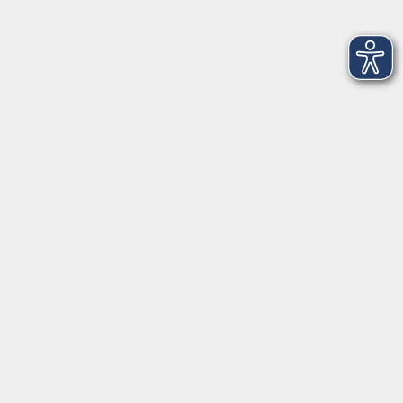
In den Schulferien nur vormittags
In den Herbst- und Weihnachtsferien geschlossen