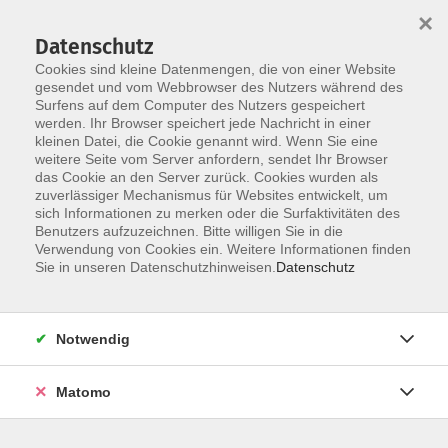
×
Datenschutz
Cookies sind kleine Datenmengen, die von einer Website
gesendet und vom Webbrowser des Nutzers während des
Surfens auf dem Computer des Nutzers gespeichert
Skip to main content
werden. Ihr Browser speichert jede Nachricht in einer
kleinen Datei, die Cookie genannt wird. Wenn Sie eine
weitere Seite vom Server anfordern, sendet Ihr Browser
das Cookie an den Server zurück. Cookies wurden als
EDV Grundlagen -
zuverlässiger Mechanismus für Websites entwickelt, um
sich Informationen zu merken oder die Surfaktivitäten des
Einsteigerkurse
Benutzers aufzuzeichnen. Bitte willigen Sie in die
Verwendung von Cookies ein. Weitere Informationen finden
Sie in unseren Datenschutzhinweisen.
Datenschutz
25 Kurse
Notwendig
zurück zu EDV - IT & Multimedia
Matomo
Info & Anmeldung: