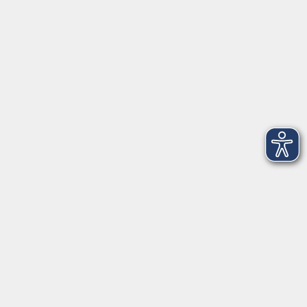
Volkshochschule im Lkr. Erding
Zweckverband Volkshochschule im Lkr. Erding
Lethnerstr. 13
®
85435 Erding
GoogleMaps
Kontaktformular
service@vhs-erding.de