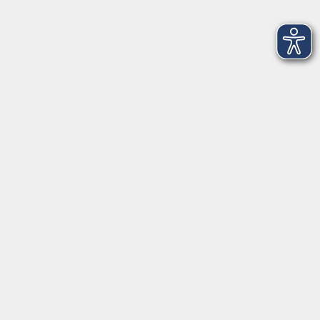
Rückenfit - Rückenkräftigung
Di. 15.09.2026 17:50
Erding
Rückenfit - Rückenkräftigung
Di. 01.12.2026 17:50
Erding
Rückenfit - Rückenkräftigung
Mi. 16.09.2026 17:55